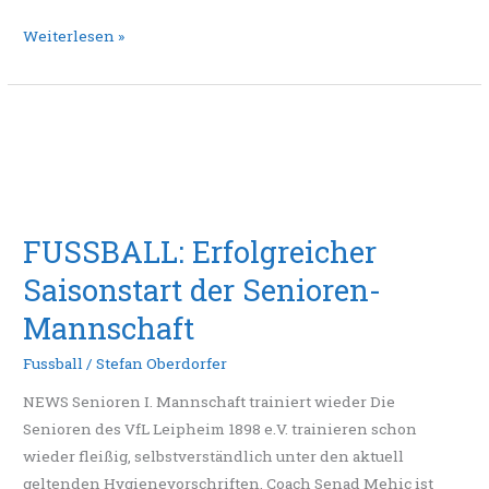
Weiterlesen »
FUSSBALL:
Erfolgreicher
Saisonstart
der
Senioren-
FUSSBALL: Erfolgreicher
Mannschaft
Saisonstart der Senioren-
Mannschaft
Fussball
/
Stefan Oberdorfer
NEWS Senioren I. Mannschaft trainiert wieder Die
Senioren des VfL Leipheim 1898 e.V. trainieren schon
wieder fleißig, selbstverständlich unter den aktuell
geltenden Hygienevorschriften. Coach Senad Mehic ist