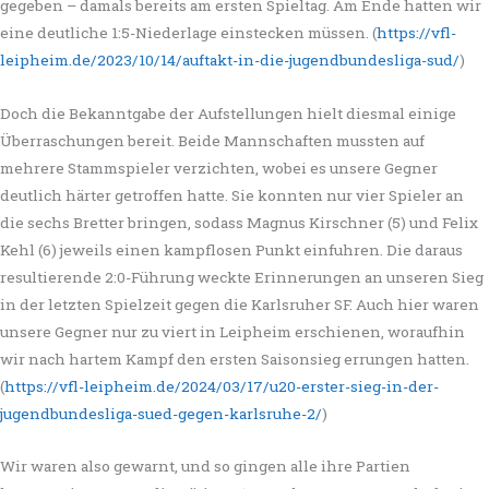
gegeben – damals bereits am ersten Spieltag. Am Ende hatten wir
eine deutliche 1:5-Niederlage einstecken müssen. (
https://vfl-
leipheim.de/2023/10/14/auftakt-in-die-jugendbundesliga-sud/
)
Doch die Bekanntgabe der Aufstellungen hielt diesmal einige
Überraschungen bereit. Beide Mannschaften mussten auf
mehrere Stammspieler verzichten, wobei es unsere Gegner
deutlich härter getroffen hatte. Sie konnten nur vier Spieler an
die sechs Bretter bringen, sodass Magnus Kirschner (5) und Felix
Kehl (6) jeweils einen kampflosen Punkt einfuhren. Die daraus
resultierende 2:0-Führung weckte Erinnerungen an unseren Sieg
in der letzten Spielzeit gegen die Karlsruher SF. Auch hier waren
unsere Gegner nur zu viert in Leipheim erschienen, woraufhin
wir nach hartem Kampf den ersten Saisonsieg errungen hatten.
(
https://vfl-leipheim.de/2024/03/17/u20-erster-sieg-in-der-
jugendbundesliga-sued-gegen-karlsruhe-2/
)
Wir waren also gewarnt, und so gingen alle ihre Partien