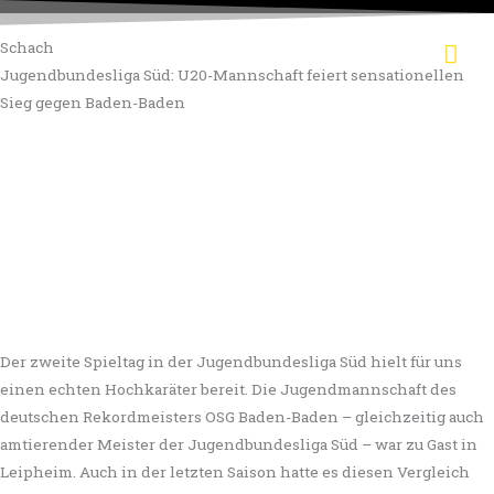
Zum
Hau
Inhalt
Schach
springen
Jugendbundesliga Süd: U20-Mannschaft feiert sensationellen
Sieg gegen Baden-Baden
Der zweite Spieltag in der Jugendbundesliga Süd hielt für uns
einen echten Hochkaräter bereit. Die Jugendmannschaft des
deutschen Rekordmeisters OSG Baden-Baden – gleichzeitig auch
amtierender Meister der Jugendbundesliga Süd – war zu Gast in
Leipheim. Auch in der letzten Saison hatte es diesen Vergleich