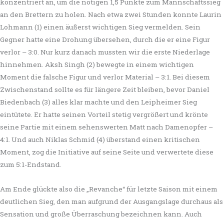
konzentriert an, um die nötigen 1,5 Punkte zum Mannschaftssieg
an den Brettern zu holen. Nach etwa zwei Stunden konnte Laurin
Lohmann (1) einen äußerst wichtigen Sieg vermelden. Sein
Gegner hatte eine Drohung übersehen, durch die er eine Figur
verlor – 3:0. Nur kurz danach mussten wir die erste Niederlage
hinnehmen. Aksh Singh (2) bewegte in einem wichtigen
Moment die falsche Figur und verlor Material – 3:1. Bei diesem
Zwischenstand sollte es für längere Zeit bleiben, bevor Daniel
Biedenbach (3) alles klar machte und den Leipheimer Sieg
eintütete. Er hatte seinen Vorteil stetig vergrößert und krönte
seine Partie mit einem sehenswerten Matt nach Damenopfer –
4:1. Und auch Niklas Schmid (4) überstand einen kritischen
Moment, zog die Initiative auf seine Seite und verwertete diese
zum 5:1-Endstand.
Am Ende glückte also die „Revanche“ für letzte Saison mit einem
deutlichen Sieg, den man aufgrund der Ausgangslage durchaus als
Sensation und große Überraschung bezeichnen kann. Auch