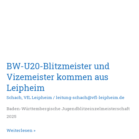
kommen
aus
Leipheim
BW-U20-Blitzmeister und
Vizemeister kommen aus
Leipheim
Schach
,
VfL Leipheim
/
leitung-schach@vfl-leipheim.de
Baden-Württembergische Jugendblitzeinzelmeisterschaft
2025
Weiterlesen »