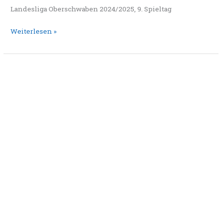
Landesliga Oberschwaben 2024/2025, 9. Spieltag
Weiterlesen »
Leipheim
feiert
erfolgreiche
Premiere
bei
der
Württembergischen
Blitzmannschaftsmeisterschaft