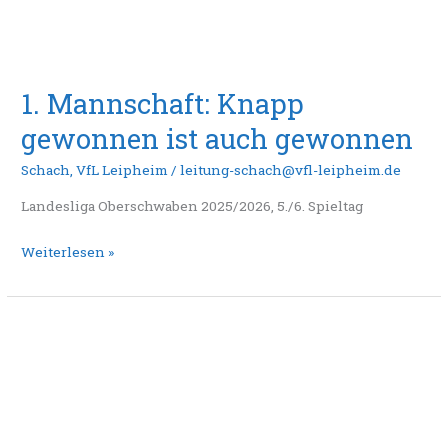
1. Mannschaft: Knapp
gewonnen ist auch gewonnen
Schach
,
VfL Leipheim
/
leitung-schach@vfl-leipheim.de
Landesliga Oberschwaben 2025/2026, 5./6. Spieltag
Weiterlesen »
BW-
U20-
Blitzmeister
und
Vizemeister