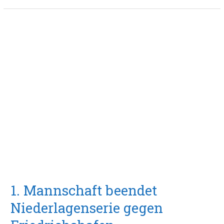
1.
Mannschaft
beendet
Niederlagenserie
gegen
Friedrichshafen
1. Mannschaft beendet
Niederlagenserie gegen