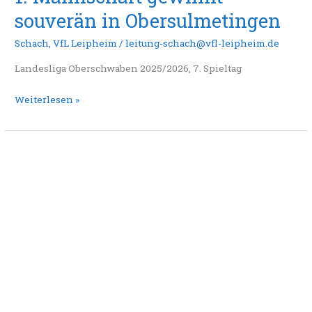
souverän in Obersulmetingen
Schach
,
VfL Leipheim
/
leitung-schach@vfl-leipheim.de
Landesliga Oberschwaben 2025/2026, 7. Spieltag
Weiterlesen »
1.
Mannschaft:
Knapp
gewonnen
ist
auch
gewonnen