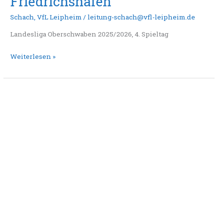
Friedrichshafen
Schach
,
VfL Leipheim
/
leitung-schach@vfl-leipheim.de
Landesliga Oberschwaben 2025/2026, 4. Spieltag
Weiterlesen »
1.
Mannschaft:
Fehlstart
setzt
sich
auch
in
Langenau
und
Ulm
fort