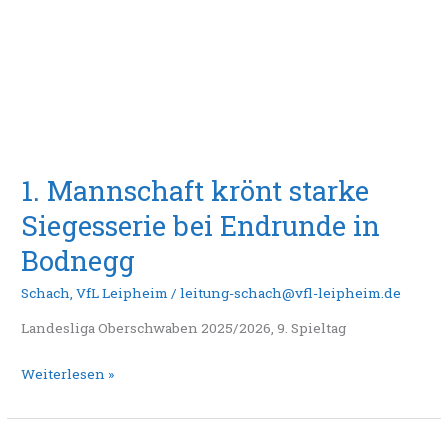
bei
Endrunde
in
Bodnegg
1. Mannschaft krönt starke
Siegesserie bei Endrunde in
Bodnegg
Schach
,
VfL Leipheim
/
leitung-schach@vfl-leipheim.de
Landesliga Oberschwaben 2025/2026, 9. Spieltag
Weiterlesen »