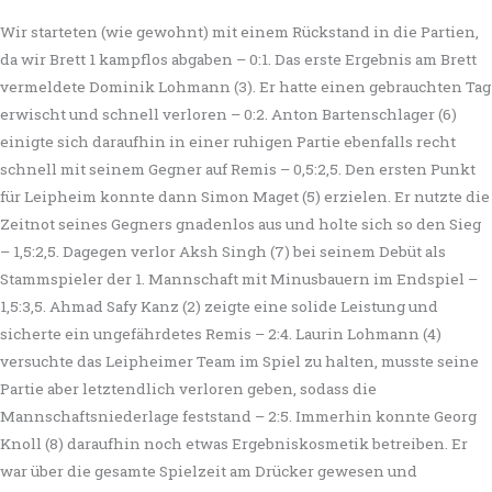
Wir starteten (wie gewohnt) mit einem Rückstand in die Partien,
da wir Brett 1 kampflos abgaben – 0:1. Das erste Ergebnis am Brett
vermeldete Dominik Lohmann (3). Er hatte einen gebrauchten Tag
erwischt und schnell verloren – 0:2. Anton Bartenschlager (6)
einigte sich daraufhin in einer ruhigen Partie ebenfalls recht
schnell mit seinem Gegner auf Remis – 0,5:2,5. Den ersten Punkt
für Leipheim konnte dann Simon Maget (5) erzielen. Er nutzte die
Zeitnot seines Gegners gnadenlos aus und holte sich so den Sieg
– 1,5:2,5. Dagegen verlor Aksh Singh (7) bei seinem Debüt als
Stammspieler der 1. Mannschaft mit Minusbauern im Endspiel –
1,5:3,5. Ahmad Safy Kanz (2) zeigte eine solide Leistung und
sicherte ein ungefährdetes Remis – 2:4. Laurin Lohmann (4)
versuchte das Leipheimer Team im Spiel zu halten, musste seine
Partie aber letztendlich verloren geben, sodass die
Mannschaftsniederlage feststand – 2:5. Immerhin konnte Georg
Knoll (8) daraufhin noch etwas Ergebniskosmetik betreiben. Er
war über die gesamte Spielzeit am Drücker gewesen und