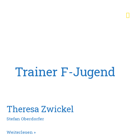
Zum
Hau
Inhalt
springen
Trainer F-Jugend
Theresa Zwickel
Theresa
Zwickel
Stefan Oberdorfer
Weiterlesen »