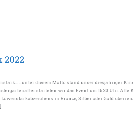
k 2022
stark… …unter diesem Motto stand unser diesjähriger Kind
ergartenalter starteten wir das Event um 15:30 Uhr. Alle K
s Löwenstarkabzeichens in Bronze, Silber oder Gold überre
]