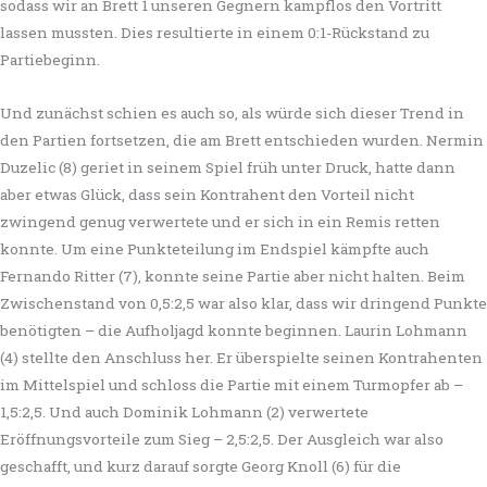
sodass wir an Brett 1 unseren Gegnern kampflos den Vortritt
lassen mussten. Dies resultierte in einem 0:1-Rückstand zu
Partiebeginn.
Und zunächst schien es auch so, als würde sich dieser Trend in
den Partien fortsetzen, die am Brett entschieden wurden. Nermin
Duzelic (8) geriet in seinem Spiel früh unter Druck, hatte dann
aber etwas Glück, dass sein Kontrahent den Vorteil nicht
zwingend genug verwertete und er sich in ein Remis retten
konnte. Um eine Punkteteilung im Endspiel kämpfte auch
Fernando Ritter (7), konnte seine Partie aber nicht halten. Beim
Zwischenstand von 0,5:2,5 war also klar, dass wir dringend Punkte
benötigten – die Aufholjagd konnte beginnen. Laurin Lohmann
(4) stellte den Anschluss her. Er überspielte seinen Kontrahenten
im Mittelspiel und schloss die Partie mit einem Turmopfer ab –
1,5:2,5. Und auch Dominik Lohmann (2) verwertete
Eröffnungsvorteile zum Sieg – 2,5:2,5. Der Ausgleich war also
geschafft, und kurz darauf sorgte Georg Knoll (6) für die