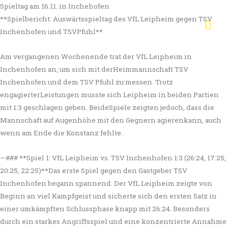
Zum
Spieltag am 16.11. in Inchehofen
Hau
Inhalt
**Spielbericht: Auswärtsspieltag des VfL Leipheim gegen TSV
springen
Inchenhofen und TSVPfuhl**
Am vergangenen Wochenende trat der VfL Leipheim in
Inchenhofen an, um sich mit derHeimmannschaft TSV
Inchenhofen und dem TSV Pfuhl zu messen. Trotz
engagierterLeistungen musste sich Leipheim in beiden Partien
mit 1:3 geschlagen geben. BeideSpiele zeigten jedoch, dass die
Mannschaft auf Augenhöhe mit den Gegnern agierenkann, auch
wenn am Ende die Konstanz fehlte.
—### **Spiel 1: VfL Leipheim vs. TSV Inchenhofen 1:3 (26:24, 17:25,
20:25, 22:25)**Das erste Spiel gegen den Gastgeber TSV
Inchenhofen begann spannend. Der VfL Leipheim zeigte von
Beginn an viel Kampfgeist und sicherte sich den ersten Satz in
einer umkämpften Schlussphase knapp mit 26:24. Besonders
durch ein starkes Angriffsspiel und eine konzentrierte Annahme