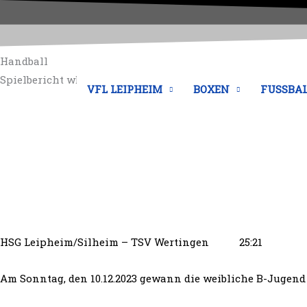
Zum
Inhalt
springen
Handball
Spielbericht wB-Jugend gegen TSV Wertingen
VFL LEIPHEIM
BOXEN
FUSSBA
HSG Leipheim/Silheim – TSV Wertingen 25:21
Am Sonntag, den 10.12.2023 gewann die weibliche B-Jugend