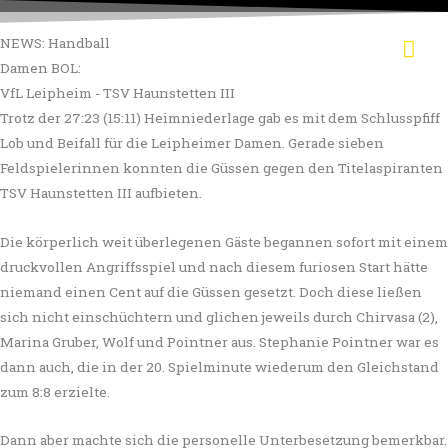
Zum
Hau
Inhalt
NEWS: Handball
springen
Damen BOL:
VfL Leipheim - TSV Haunstetten III
Trotz der 27:23 (15:11) Heimniederlage gab es mit dem Schlusspfiff
Lob und Beifall für die Leipheimer Damen. Gerade sieben
Feldspielerinnen konnten die Güssen gegen den Titelaspiranten
TSV Haunstetten III aufbieten.
Die körperlich weit überlegenen Gäste begannen sofort mit einem
druckvollen Angriffsspiel und nach diesem furiosen Start hätte
niemand einen Cent auf die Güssen gesetzt. Doch diese ließen
sich nicht einschüchtern und glichen jeweils durch Chirvasa (2),
Marina Gruber, Wolf und Pointner aus. Stephanie Pointner war es
dann auch, die in der 20. Spielminute wiederum den Gleichstand
zum 8:8 erzielte.
Dann aber machte sich die personelle Unterbesetzung bemerkbar.