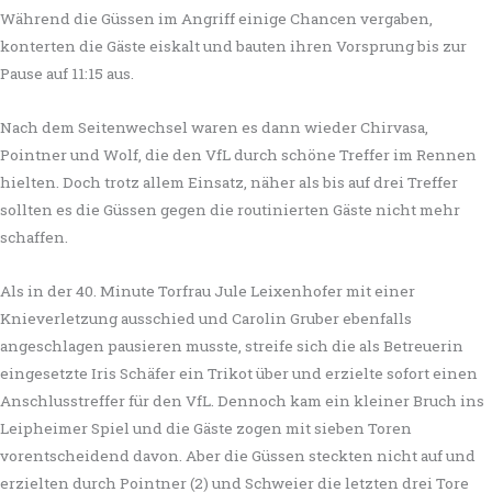
Während die Güssen im Angriff einige Chancen vergaben,
konterten die Gäste eiskalt und bauten ihren Vorsprung bis zur
Pause auf 11:15 aus.
Nach dem Seitenwechsel waren es dann wieder Chirvasa,
Pointner und Wolf, die den VfL durch schöne Treffer im Rennen
hielten. Doch trotz allem Einsatz, näher als bis auf drei Treffer
sollten es die Güssen gegen die routinierten Gäste nicht mehr
schaffen.
Als in der 40. Minute Torfrau Jule Leixenhofer mit einer
Knieverletzung ausschied und Carolin Gruber ebenfalls
angeschlagen pausieren musste, streife sich die als Betreuerin
eingesetzte Iris Schäfer ein Trikot über und erzielte sofort einen
Anschlusstreffer für den VfL. Dennoch kam ein kleiner Bruch ins
Leipheimer Spiel und die Gäste zogen mit sieben Toren
vorentscheidend davon. Aber die Güssen steckten nicht auf und
erzielten durch Pointner (2) und Schweier die letzten drei Tore