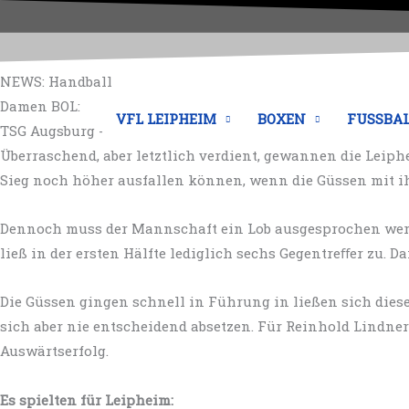
Zum
Inhalt
springen
NEWS: Handball
Damen BOL:
VFL LEIPHEIM
BOXEN
FUSSBA
TSG Augsburg - VfL Leipheim
Überraschend, aber letztlich verdient, gewannen die Leiph
Sieg noch höher ausfallen können, wenn die Güssen mit 
Dennoch muss der Mannschaft ein Lob ausgesprochen werd
ließ in der ersten Hälfte lediglich sechs Gegentreﬀer zu. 
Die Güssen gingen schnell in Führung in ließen sich dies
sich aber nie entscheidend absetzen. Für Reinhold Lindn
Auswärtserfolg.
Es spielten für Leipheim: