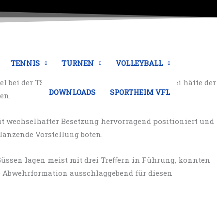
TENNIS
TURNEN
VOLLEYBALL
ei der TSG Augsburg mit 18:15 (8:6) Toren. Dabei hätte der
DOWNLOADS
SPORTHEIM VFL
en.
t wechselhafter Besetzung hervorragend positioniert und
glänzende Vorstellung boten.
 Güssen lagen meist mit drei Treﬀern in Führung, konnten
ke Abwehrformation ausschlaggebend für diesen