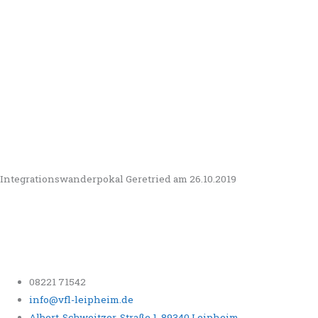
Integrationswanderpokal Geretried am 26.10.2019
08221 71542
info@vfl-leipheim.de
Albert-Schweitzer-Straße 1, 89340 Leipheim