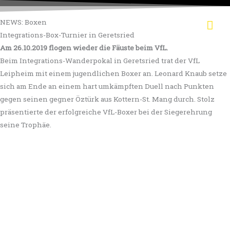
Zum
Hau
Inhalt
NEWS: Boxen
springen
Integrations-Box-Turnier in Geretsried
Am 26.10.2019 flogen wieder die Fäuste beim VfL.
Beim Integrations-Wanderpokal in Geretsried trat der VfL
Leipheim mit einem jugendlichen Boxer an. Leonard Knaub setze
sich am Ende an einem hart umkämpften Duell nach Punkten
gegen seinen gegner Öztürk aus Kottern-St. Mang durch. Stolz
präsentierte der erfolgreiche VfL-Boxer bei der Siegerehrung
seine Trophäe.